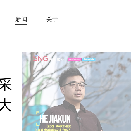
新闻
关于
y采
大