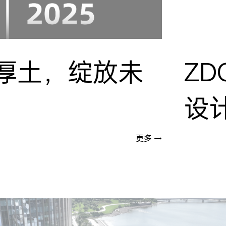
深耕厚土，绽放未
Z
设
更多 →